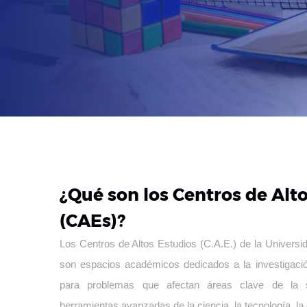
¿Qué son los Centros de Alt
(CAEs)?
Los Centros de Altos Estudios (C.A.E.) de la Universi
son espacios académicos dedicados a la investigació
para problemas que afectan áreas clave de la so
herramientas avanzadas de la ciencia, la tecnología, la